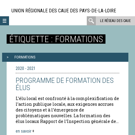
Aller
directement
UNION RÉGIONALE DES CAUE DES PAYS-DE-LA-LOIRE
au
rechercher
LE RÉSEAU DES CAUE
contenu
:
ÉTIQUETTE :
FORMATIONS
FORMATIONS
2020 - 2021
PROGRAMME DE FORMATION DES
ÉLUS
L’élu local est confronté à la complexification de
l’action publique locale, aux exigences accrues
des citoyens et à l’émergence de
problématiques nouvelles. La formation des
élus locaux Rapport de l’Inspection générale de...
en savoir
+