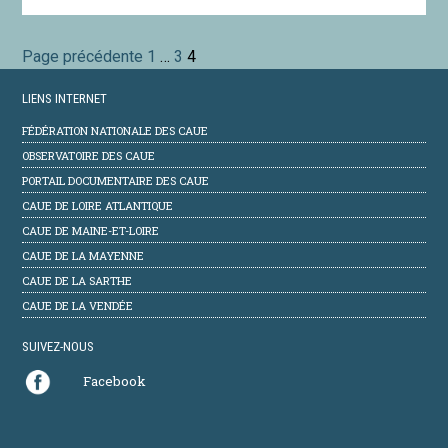
Page précédente
Page
1
…
Page
3
Page
4
Pagination
des
LIENS INTERNET
publications
FÉDÉRATION NATIONALE DES CAUE
OBSERVATOIRE DES CAUE
PORTAIL DOCUMENTAIRE DES CAUE
CAUE DE LOIRE ATLANTIQUE
CAUE DE MAINE-ET-LOIRE
CAUE DE LA MAYENNE
CAUE DE LA SARTHE
CAUE DE LA VENDÉE
SUIVEZ-NOUS
Facebook