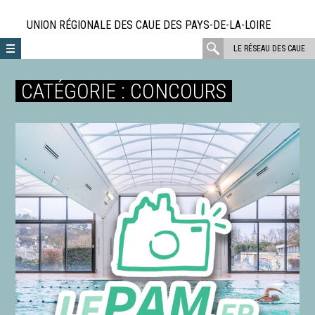
Aller
directement
UNION RÉGIONALE DES CAUE DES PAYS-DE-LA-LOIRE
au
rechercher
LE RÉSEAU DES CAUE
contenu
:
CATÉGORIE :
CONCOURS