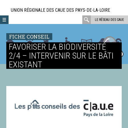
Aller
directement
UNION RÉGIONALE DES CAUE DES PAYS-DE-LA-LOIRE
au
rechercher
LE RÉSEAU DES CAUE
contenu
:
FICHE CONSEIL
FAVORISER LA BIODIVERSITÉ
2/4 – INTERVENIR SUR LE BÂTI
EXISTANT