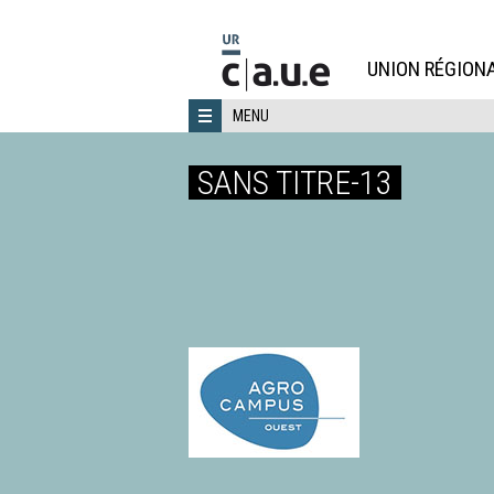
Aller
directement
au
UNION RÉGIONA
contenu
MENU
SANS TITRE-13