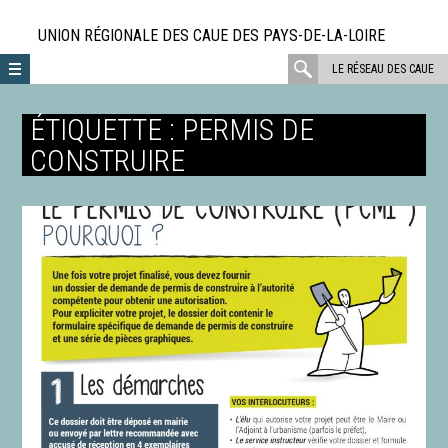
Aller
directement
UNION RÉGIONALE DES CAUE DES PAYS-DE-LA-LOIRE
au
rechercher
LE RÉSEAU DES CAUE
contenu
:
ÉTIQUETTE :
PERMIS DE
CONSTRUIRE