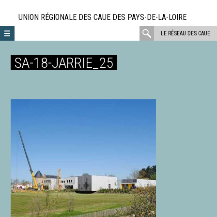
Aller
directement
UNION RÉGIONALE DES CAUE DES PAYS-DE-LA-LOIRE
au
rechercher
LE RÉSEAU DES CAUE
contenu
:
SA-18-JARRIE_25