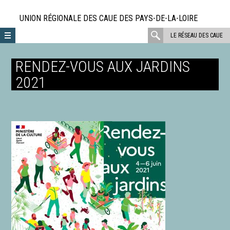
Aller
directement
UNION RÉGIONALE DES CAUE DES PAYS-DE-LA-LOIRE
au
rechercher
LE RÉSEAU DES CAUE
contenu
:
RENDEZ-VOUS AUX JARDINS
2021