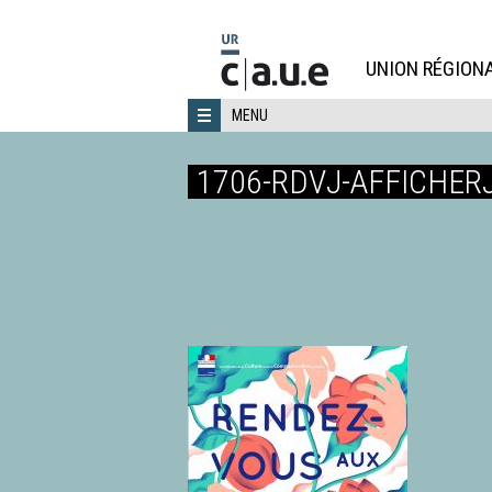
Aller
directement
au
UNION RÉGIONA
contenu
MENU
1706-RDVJ-AFFICHER