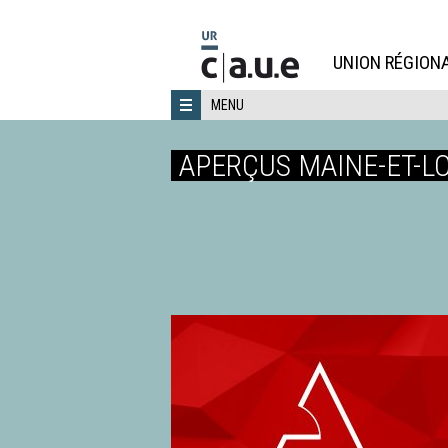
Aller
directement
au
UNION RÉGIONA
contenu
MENU
APERÇUS MAINE-ET-LO