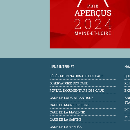
LIENS INTERNET
NAV
FÉDÉRATION NATIONALE DES CAUE
QU
OBSERVATOIRE DES CAUE
RE
PORTAIL DOCUMENTAIRE DES CAUE
EXP
CAUE DE LOIRE ATLANTIQUE
AN
STA
CAUE DE MAINE-ET-LOIRE
INF
CAUE DE LA MAYENNE
ME
CAUE DE LA SARTHE
CAUE DE LA VENDÉE