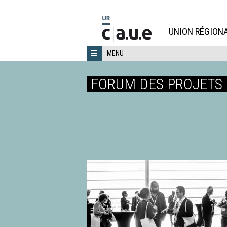
Aller
directement
au
UNION RÉGIONA
contenu
MENU
FORUM DES PROJETS