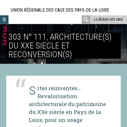
Aller
directement
UNION RÉGIONALE DES CAUE DES PAYS-DE-LA-LOIRE
au
rechercher
LE RÉSEAU DES CAUE
contenu
:
303 N° 111, ARCHITECTURE(S)
DU XXE SIECLE ET
RECONVERSION(S)
Sites réinventés…
Revalorisation
architecturale du patrimoine
du XXe siècle en Pays de la
Loire, pour un usage