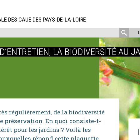
LE DES CAUE DES PAYS-DE-LA-LOIRE
rech
:
D’ENTRETIEN, LA BIODIVERSITÉ AU J
re préservation. En quoi consiste-t-
térêt pour les jardins ? Voilà les
auxquelles répond cette plaquette.