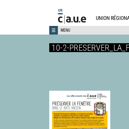
Aller
directement
au
UNION RÉGIONA
contenu
MENU
10-2-PRESERVER_LA_